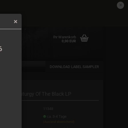
DE
Kundenlogin
Merkzettel
det.
Ihr Warenkorb
0,00 EUR
6
DOWNLOAD LABEL SAMPLER
en
he Rite - Liturgy Of The Black LP
rgessen?
t.Nr.:
11348
eferzeit:
ca. 3-4 Tage
(Ausland abweichend)