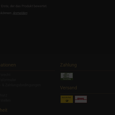
Erste, der das Produkt bewertet.
 können.
Anmelden
mationen
Zahlung
fsrecht
fsformular
- & Zahlungsbedingungen
Versand
hutz
stellen
heit