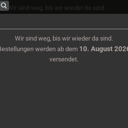
Wir sind weg, bis wir wieder da sind.
10. August 2026
ungen werden ab dem
versen
:
Sprache auswählen
Wir sind weg, bis wir wieder da sind.
10. August 202
Bestellungen werden ab dem
Lieferland
versendet.
KLAMOTTEN
PRINTMEDIEN
TAPES
TICKETS
VINYL
k LP
Konto erstell
T
Passwort ve
Ar
Li