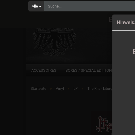
Alle
Bestell
Hinweis
ACCESSOIRES
BOXES / SPECIAL EDITIONS
CD
»
»
»
Startseite
Vinyl
LP
The Rite - Liturgy Of The Blac