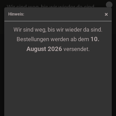
Wir sind weg, bis wir wieder da sind.
Hinweis:
10.
Bestellungen werden ab dem
August 2026
Ulfarr - Hate & Terror - The Rise of Pure Evil 12" LP
versendet.
Wir sind weg, bis wir wieder da sind.
10.
Bestellungen werden ab dem
August 2026
versendet.