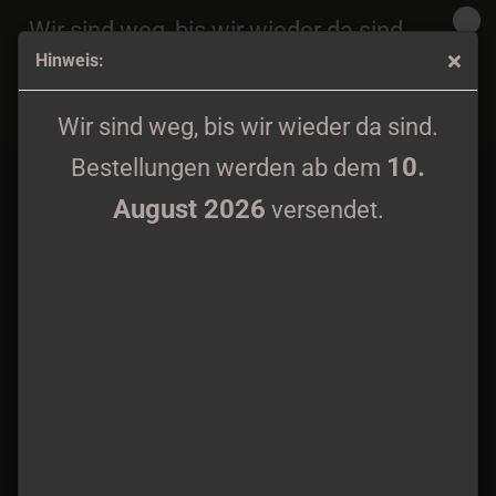
Wir sind weg, bis wir wieder da sind.
Hinweis:
10.
Bestellungen werden ab dem
August 2026
Unholdun - Logo Patch
versendet.
Wir sind weg, bis wir wieder da sind.
10.
Bestellungen werden ab dem
August 2026
versendet.