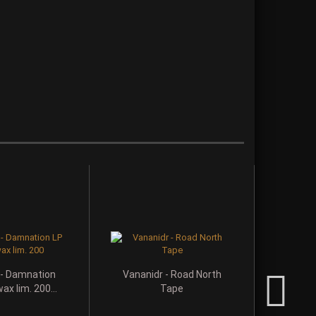
 - Damnation
Vananidr - Road North
Au
ax lim. 200...
Tape
Schic