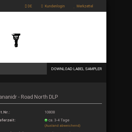
DE
Kundenlogin
Merkzettel
Ihr Warenkorb
0,00 EUR
DOWNLOAD LABEL SAMPLER
llen
ananidr - Road North DLP
vergessen?
t.Nr.:
10808
eferzeit:
ca. 3-4 Tage
(Ausland abweichend)