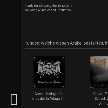
Ready for Shipping the 15.12.2019
including a unreleased Bonustrack!
Kunden, welche diesen Artikel bestellten, 
Greve - Nidingsdåd
Greve - Fö
utav det Uråldriga 7"...
Svavel L
Dimrid