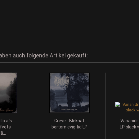
haben auch folgende Artikel gekauft:
llo afv
Greve - Bleknat
Vananidr
ifvets
bortom evig tid LP
LP black w
å...