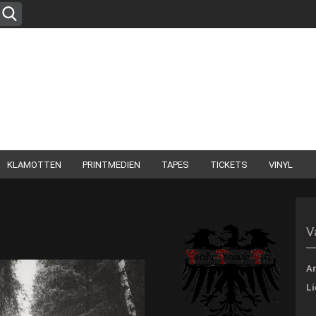
Sprache auswählen
Lieferland
KLAMOTTEN
PRINTMEDIEN
TAPES
TICKETS
VINYL
Konto erste
V
Passwort 
Ar
Li