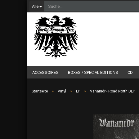
Alle
ACCESSOIRES
BOXES / SPECIAL EDITIONS
CD
»
»
»
Startseite
Vinyl
LP
Vananidr - Road North DLP