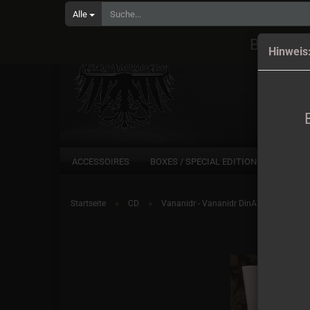
Alle
Bestell
Hinweis
ACCESSOIRES
BOXES / SPECIAL EDITIONS
CD
»
»
Startseite
CD
Vananidr - Vananidr DinA5 Digiapk CD l