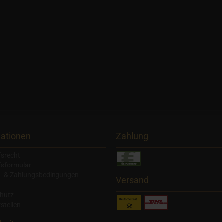
mationen
Zahlung
fsrecht
fsformular
- & Zahlungsbedingungen
Versand
hutz
stellen