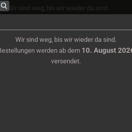
Wir sind weg, bis wir wieder da sind.
10. August 2026
ungen werden ab dem
versen
:
Sprache auswählen
Wir sind weg, bis wir wieder da sind.
10. August 202
Bestellungen werden ab dem
Lieferland
versendet.
KLAMOTTEN
PRINTMEDIEN
TAPES
TICKETS
VINYL
im. 99
Konto erstell
V
Passwort ve
Ar
Li