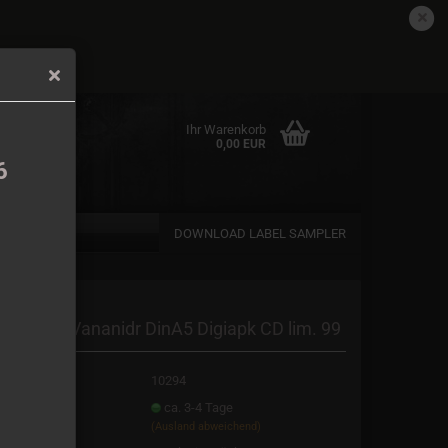
DE
Kundenlogin
Merkzettel
det.
Ihr Warenkorb
0,00 EUR
6
DOWNLOAD LABEL SAMPLER
en
ananidr - Vananidr DinA5 Digiapk CD lim. 99
rgessen?
t.Nr.:
10294
eferzeit:
ca. 3-4 Tage
(Ausland abweichend)