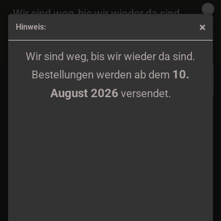
Wir sind weg, bis wir wieder da sind.
Hinweis:
10.
Bestellungen werden ab dem
August 2026
Wolves Eyes - Beneath the Banners of the Elders CD
versendet.
Wir sind weg, bis wir wieder da sind.
10.
Bestellungen werden ab dem
August 2026
versendet.