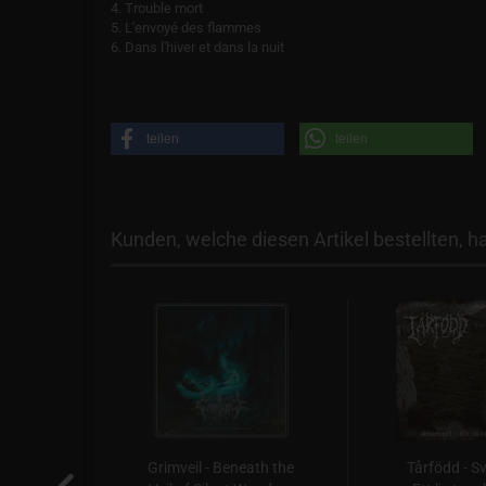
4. Trouble mort
5. L'envoyé des flammes
6. Dans l'hiver et dans la nuit
teilen
teilen
Kunden, welche diesen Artikel bestellten, h
ger Et
Grimveil - Beneath the
Tårfödd - Sv