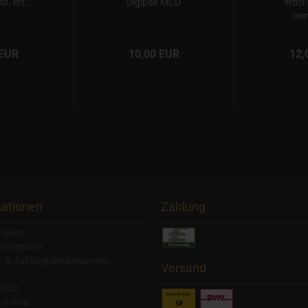
ut, ett...
Digipak MCD
srdci
tem
 EUR
10,00 EUR
12,
mationen
Zahlung
fsrecht
fsformular
- & Zahlungsbedingungen
Versand
hutz
stellen