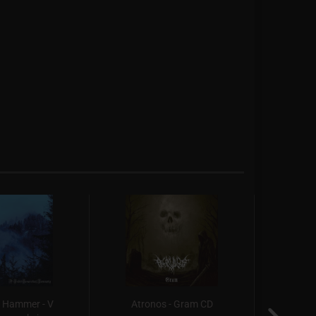
 Hammer - V
Atronos - Gram CD
Ildfa