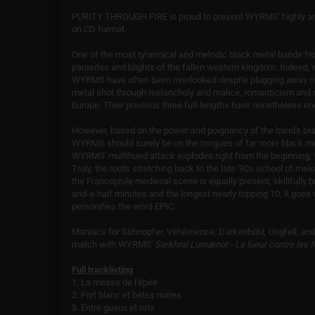
PURITY THROUGH FIRE is proud to present WYRMS' highly ant
on CD format.
One of the most tyrannical and melodic black metal bands from
parasites and blights of the fallen western kingdom. Indeed, 
WYRMS have often been overlooked despite plugging away on an
metal shot through melancholy and malice, romanticism and ru
Europe. Their previous three full-lengths have nonetheless 
However, based on the power and poignancy of the band's b
WYRMS should surely be on the tongues of far more black meta
WYRMS' multihued attack explodes right from the beginning, w
Truly, the roots stretching back to the late '90s school of mel
the Francophile medieval scene is equally present, skillfully b
and-a-half minutes and the longest nearly topping 10, it goes
personifies the word EPIC.
Maniacs for Sühnopfer, Véhémence, Darkenhöld, Ungfell, and 
match with WYRMS'
Sarkhral Lumænor - La lueur contre les f
Full tracklisting
1. La messe de l'épée
2. Fort blanc et bêtes noires
3. Entre gueux et rats