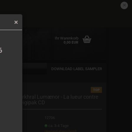
DE
Kundenlogin
Merkzettel
det.
Ihr Warenkorb
0,00 EUR
6
DOWNLOAD LABEL SAMPLER
TOP
en
yrms - Sarkhral Lumænor - La lueur contre
es fléaux Digipak CD
rgessen?
t.Nr.:
12706
eferzeit:
ca. 3-4 Tage
(Ausland abweichend)