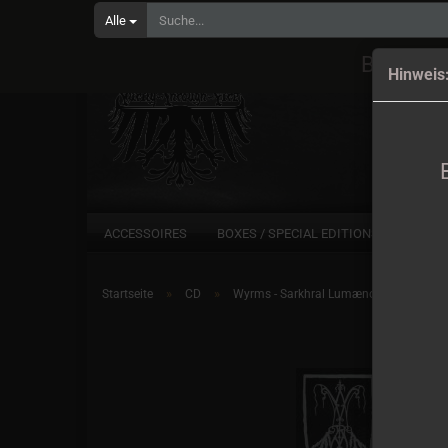
Alle
Bestell
Hinweis
ACCESSOIRES
BOXES / SPECIAL EDITIONS
CD
»
»
Startseite
CD
Wyrms - Sarkhral Lumænor - La lueur co