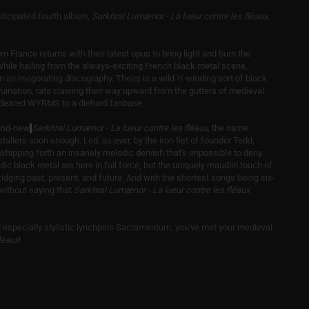
icipated fourth album,
Sarkhral Lumænor - La lueur contre les fléaux
,
 France returns with their latest opus to bring light and burn the
while hailing from the always-exciting French black metal scene,
 invigorating discography. Theirs is a wild 'n' winding sort of black
ination, rats clawing their way upward from the gutters of medieval
endeared WYRMS to a diehard fanbase.
rand-new
Sarkhral Lumænor - La lueur contre les fléaux
, the name
llers soon enough. Led, as ever, by the iron fist of founder Tedd,
hipping forth an insanely melodic dervish that's impossible to deny.
odic black metal are here in full force, but the uniquely maudlin touch of
ridging past, present, and future. And with the shortest songs being six-
 without saying that
Sarkhral Lumænor - La lueur contre les fléaux
especially stylistic lynchpins Sacramentum, you've met your medieval
léaux
!