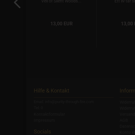
k CD
Veil of Silent Woods...
Ett liv tar sl
R
13,00 EUR
13,00
Hilfe & Kontakt
Infor
Email: info@purity-through-fire.com
Widerru
Tel: 0
Widerru
Kontaktformular
Versand
Impressum
AGB
Datensc
Socials
Konto er