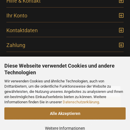
Hilfe & Kontakt
Ihr Konto
Kontaktdaten
Zahlung
Diese Webseite verwendet Cookies und andere
Technologien
Newsletter
Wir verwenden Cookies und ähnliche Technologien, auch von
Drittanbietern, um die ordentliche Funktionsweise der Website zu
gewährleisten, die Nutzung unseres Angebotes zu analysieren und Ihnen
ein bestmögliches Einkaufserlebnis bieten zu können. Weitere
Informationen finden Sie in unserer
Datenschutzerklärung
.
Alle Akzeptieren
Alle Preise verstehen sich inklusive der gesetzlichen Mehrwertsteuer,
soweit nicht anders gekennzeichnet.
Weitere Informationen