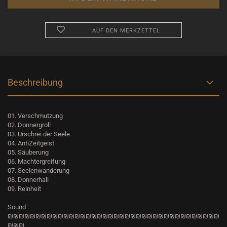
AUF DEN MERKZETTEL
Beschreibung
01. Verschmutzung
02. Donnergroll
03. Urschrei der Seele
04. AntiZeitgeist
05. Säuberung
06. Machtergreifung
07. Seelenwanderung
08. Donnerhall
09. Reinheit
Sound :
₪₪₪₪₪₪₪₪₪₪₪₪₪₪₪₪₪₪₪₪₪₪₪₪₪₪
₪₪₪₪₪₪₪₪₪₪₪₪
₪₪₪