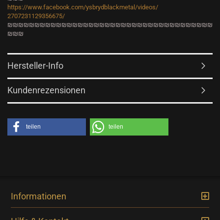
https://www.facebook.com/
ysbrydblackmetal/videos/
2707231129356675/
₪₪₪₪₪₪₪₪₪₪₪₪₪₪₪₪₪₪₪₪₪₪₪₪₪₪
₪₪₪₪₪₪₪₪₪₪₪₪
₪₪₪
Hersteller-Info
Kundenrezensionen
teilen
teilen
Informationen