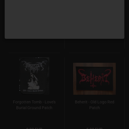
devils chalice Patch
Springtime Depression
Patch
8,00 EUR
8,00 EUR
Forgotten Tomb - Love's
Beherit - Old Logo Red
Burial Ground Patch
Patch