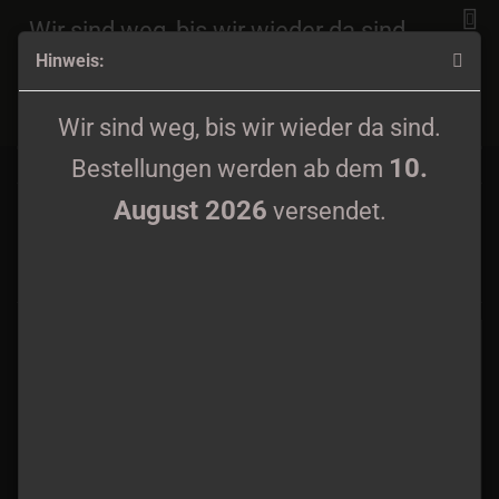
Wir sind weg, bis wir wieder da sind.
Hinweis:
10.
Bestellungen werden ab dem
August 2026
versendet.
Patches
Wir sind weg, bis wir wieder da sind.
10.
Bestellungen werden ab dem
August 2026
versendet.
Sortieren nach
Alle Hersteller
60 pro Seite
«
1
2
3
»
Behexen - From the
Forgotten Tomb -