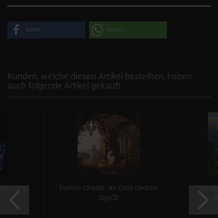
teilen
teilen
Kunden, welche diesen Artikel bestellten, haben
auch folgende Artikel gekauft:
the Lunar
Forlorn Citadel - An Oath Undone
Bloody
.
DigiCD
R