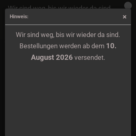
Wir sind weg, bis wir wieder da sind.
Hinweis:
10.
Bestellungen werden ab dem
August 2026
Mavorim - Aasfresser CD
versendet.
Wir sind weg, bis wir wieder da sind.
10.
Bestellungen werden ab dem
August 2026
versendet.