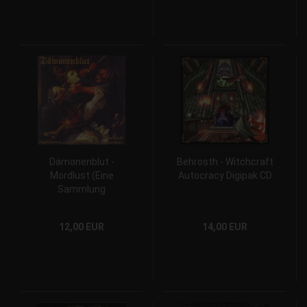
Dämonenblut -
Behrosth - Witchcraft
Mordlust (Eine
Autocracy Digipak CD
Sammlung
grauenvoller Übeltaten
und
12,00 EUR
14,00 EUR
Abscheulichkeiten) CD