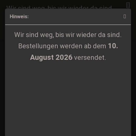
Wir sind weg, bis wir wieder da sind.
Hinweis:
10.
Bestellungen werden ab dem
August 2026
versendet.
CDs
Wir sind weg, bis wir wieder da sind.
10.
Bestellungen werden ab dem
August 2026
versendet.
Sortieren nach
Alle Hersteller
60 pro Seite
«
1
2
3
4
5
6
...
29
»