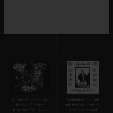
Kaeck - Gruwelijk
Frantic Aggressor -
Onthaal Digipak CD
Extinction CD
13,00 EUR
13,00 EUR
Satanis Maleficarum /
Schändermond - Ich
In Morte Sumus /
sah den Satan wie ein
Nekrokrist SS - 3 way
Blitz vom Himmel