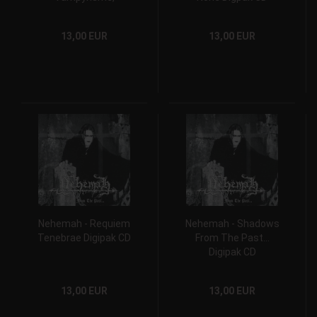
Nècrophilie,
Nècrosadisme,
13,00 EUR
13,00 EUR
Nècrophagie - Digpak
CD
Nehemah - Requiem
Nehemah - Shadows
Tenebrae Digipak CD
From The Past...
Digipak CD
13,00 EUR
13,00 EUR