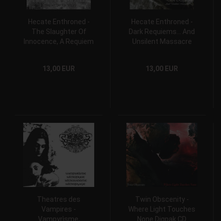
Hecate Enthroned -
Hecate Enthroned -
The Slaughter Of
Dark Requiems... And
Innocence, A Requiem
Unsilent Massacre
For The Mighty Digipak
Digipak CD
CD
13,00 EUR
13,00 EUR
Theatres des
Twin Obscenity -
Vampires -
Where Light Touches
Vampyrìsme,
None Digpak CD