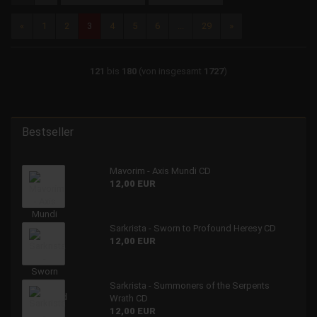
«
1
2
3
4
5
6
...
29
»
121
bis
180
(von insgesamt
1727
)
Bestseller
Mavorim - Axis Mundi CD
12,00 EUR
Sarkrista - Sworn to Profound Heresy CD
12,00 EUR
Sarkrista - Summoners of the Serpents
Wrath CD
12,00 EUR