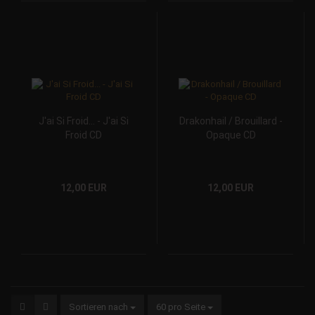
J'ai Si Froid... - J'ai Si
Drakonhail / Brouillard -
Froid CD
Opaque CD
12,00 EUR
12,00 EUR
Sortieren nach
60 pro Seite