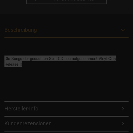
Beschreibung
Die Songs der gesuchten Split CD neu aufgenommen! Vinyl Only
Release!!!
Hersteller-Info
Kundenrezensionen