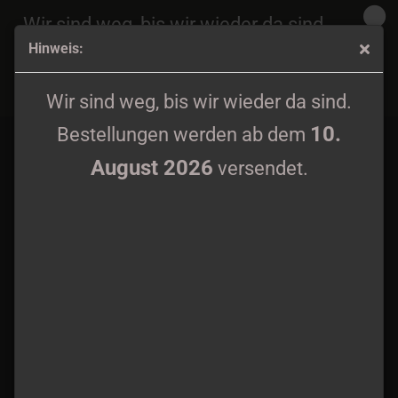
Wir sind weg, bis wir wieder da sind.
Hinweis:
10.
Bestellungen werden ab dem
August 2026
Mavorim / Totenwache - Verbrannte Erde 2020 Gatefold LP
versendet.
Wir sind weg, bis wir wieder da sind.
black wax
10.
Bestellungen werden ab dem
August 2026
versendet.