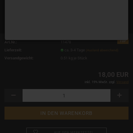
TOP
Art.Nr.:
11478
Lieferzeit:
ca. 3-4 Tage
(Ausland abweichend)
Versandgewicht:
0.51
kg je Stück
18,00 EUR
inkl. 19% MwSt. zzgl.
Versand
AUF DEN MERKZETTEL